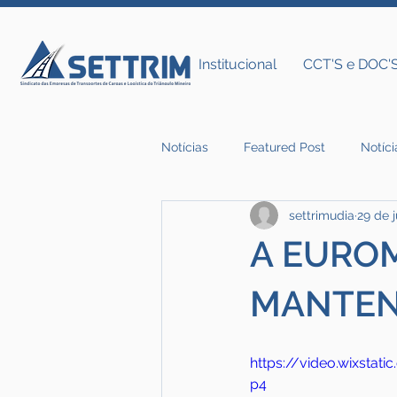
Institucional
CCT'S e DOC'
Notícias
Featured Post
Notíci
settrimudia
29 de 
Notícias do Settrim
A EUROM
MANTEN
https://video.wixst
p4