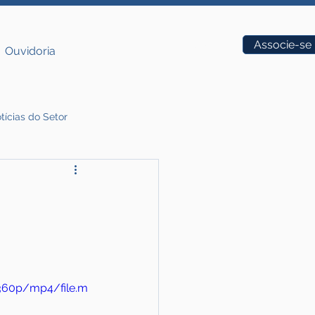
Vagas
Associe-se
Ouvidoria
tícias do Setor
/360p/mp4/file.m