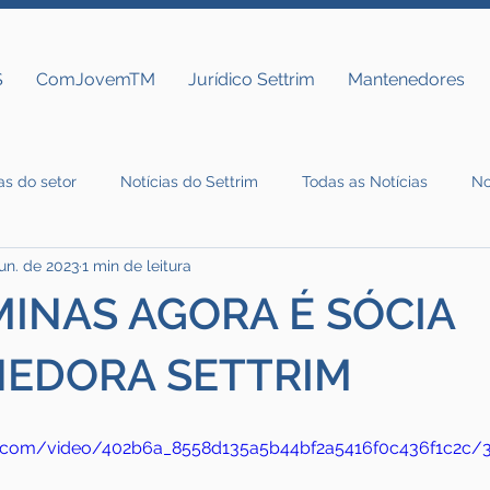
S
ComJovemTM
Jurídico Settrim
Mantenedores
as do setor
Notícias do Settrim
Todas as Notícias
No
jun. de 2023
1 min de leitura
INAS AGORA É SÓCIA
EDORA SETTRIM
atic.com/video/402b6a_8558d135a5b44bf2a5416f0c436f1c2c