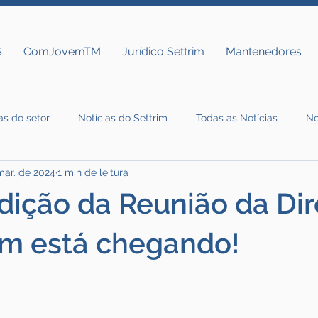
S
ComJovemTM
Jurídico Settrim
Mantenedores
as do setor
Notícias do Settrim
Todas as Notícias
No
mar. de 2024
1 min de leitura
dição da Reunião da Dir
im está chegando!