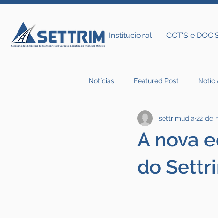
Institucional
CCT'S e DOC'
Notícias
Featured Post
Notíci
settrimudia
22 de 
Notícias do Settrim
A nova e
do Settr