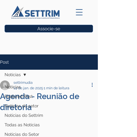
Associe-se
Vagas
Post
Notícias
settrimudia
Notícias
14 de jan. de 2025
1 min de leitura
Agenda - Reunião de
Featured Post
diretoria
Notícias do setor
Notícias do Settrim
Todas as Notícias
Notícias do Setor