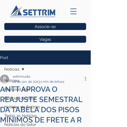
Associe-se
Vagas
Post
Notícias
settrimudia
Notícias
28 de jan. de 2023
1 min de leitura
ANTT APROVA O
Featured Post
REAJUSTE SEMESTRAL
Notícias do setor
Notícias do Settrim
DA TABELA DOS PISOS
Todas as Notícias
MÍNIMOS DE FRETE A R
Notícias do Setor