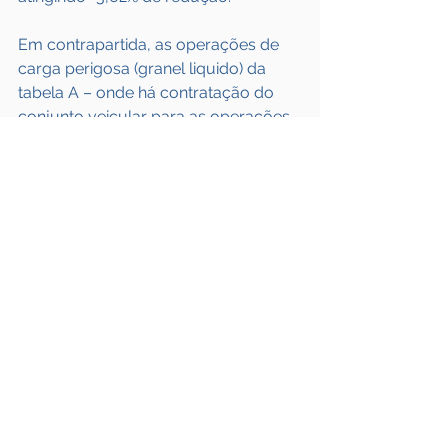
Em contrapartida, as operações de 
carga perigosa (granel liquido) da 
tabela A – onde há contratação do 
conjunto veicular para as operações 
de carga lotação, foi quem sofreu a 
menor alteração em relação as 
demais categorias, o que resultou 
em uma redução de -2,35%.
Fonte: 
Frota & CIA
Ver tudo
Posts recentes