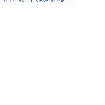
RCTR-C e RC-DC, o motorista atua 
como preposto da transportadora. 
Para o RC-V, a empresa deve 
contratar uma apólice específica.
Fonte: 
Portal NTC
Ver tudo
Posts recentes