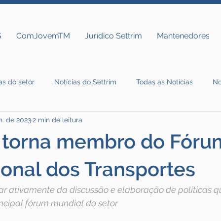
S
ComJovemTM
Jurídico Settrim
Mantenedores
as do setor
Notícias do Settrim
Todas as Notícias
No
n. de 2023
2 min de leitura
e torna membro do Fóru
ional dos Transportes
par ativamente da discussão e elaboração de políticas 
incipal fórum mundial do setor