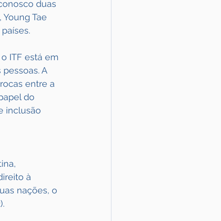
 conosco duas 
, Young Tae 
 países.
 o ITF está em 
 pessoas. A 
rocas entre a 
 papel do 
e inclusão 
ina, 
reito à 
duas nações, o 
).