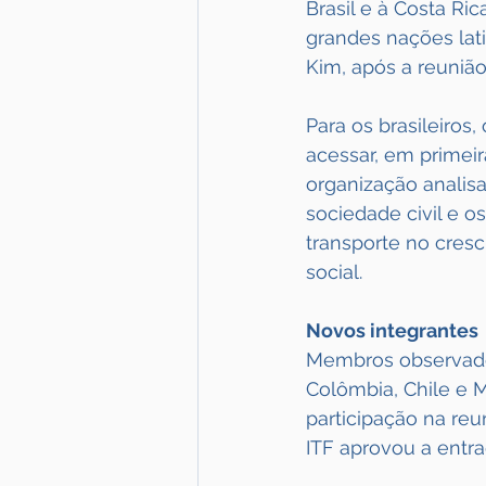
Brasil e à Costa R
grandes nações lati
Kim, após a reunião
Para os brasileiros
acessar, em primeir
organização analis
sociedade civil e o
transporte no cres
social.
Novos integrantes
Membros observadore
Colômbia, Chile e 
participação na reu
ITF aprovou a entra