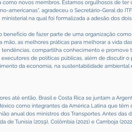
ica como novos membros. Estamos orgulhosos de ter
no-americanas”, agradeceu o Secretário-Geral do ITF
 ministerial na qual foi formalizada a adesão dos dois
, o benefício de fazer parte de uma organização como
a mão, as melhores práticas para melhorar a vida das
a tendências, compartilha conhecimento e promove t
s executores de políticas públicas, além de discutir o
cimento da economia, na sustentabilidade ambiental 
s até então, Brasil e Costa Rica se juntam a Argent
México como integrantes da América Latina que têm di
nião anual dos ministros dos Transportes. Antes das 
da de Tunísia (2019), Colômbia (2021) e Camboja (2022