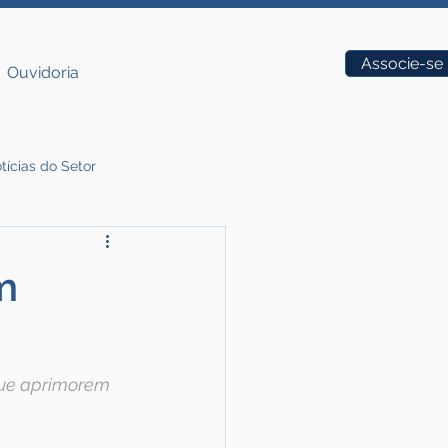
Vagas
Associe-se
Ouvidoria
tícias do Setor
m
que aprimorem 