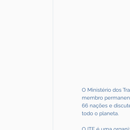
O Ministério dos Tr
membro permanente 
66 nações e discut
todo o planeta.
O ITF é uma organi