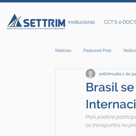
Institucional
CCT'S e DOC'
Notícias
Featured Post
Notíci
settrimudia
1 de ju
Notícias do Settrim
Brasil s
Internac
País poderá partici
os transportes no pr