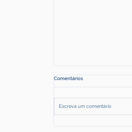
Comentários
Escreva um comentário
ANTT intensifica
fiscalização e registra quase