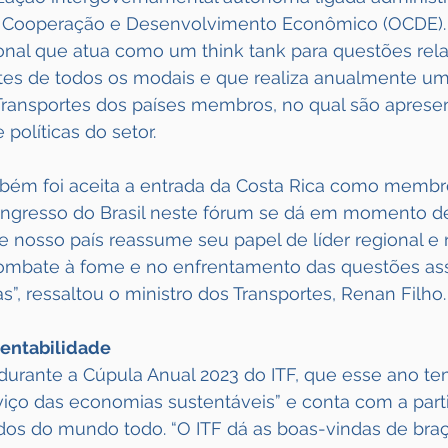
 Cooperação e Desenvolvimento Econômico (OCDE). 
onal que atua como um think tank para questões rela
ortes de todos os modais e que realiza anualmente u
 Transportes dos países membros, no qual são aprese
políticas do setor.
mbém foi aceita a entrada da Costa Rica como memb
 ingresso do Brasil neste fórum se dá em momento d
e nosso país reassume seu papel de líder regional e
ombate à fome e no enfrentamento das questões ass
”, ressaltou o ministro dos Transportes, Renan Filho.
tentabilidade
durante a Cúpula Anual 2023 do ITF, que esse ano 
viço das economias sustentáveis” e conta com a part
dos do mundo todo. “O ITF dá as boas-vindas de braç