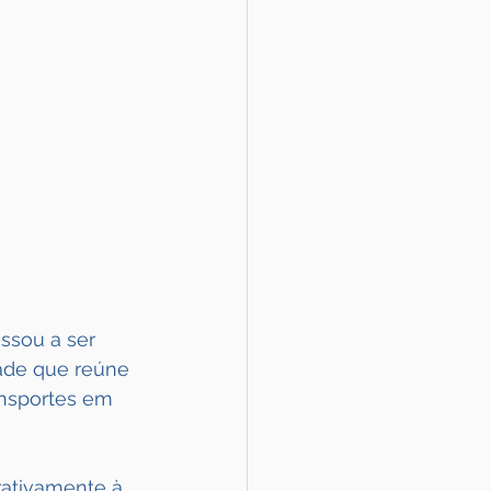
assou a ser 
ade que reúne 
ansportes em 
ativamente à 