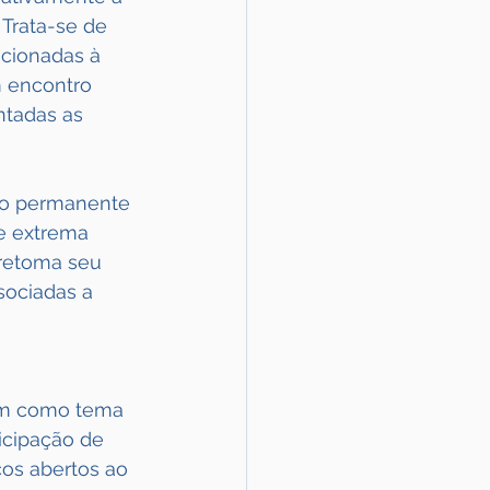
Trata-se de 
cionadas à 
m encontro 
ntadas as 
ro permanente 
e extrema 
 retoma seu 
ociadas a 
tem como tema 
icipação de 
os abertos ao 