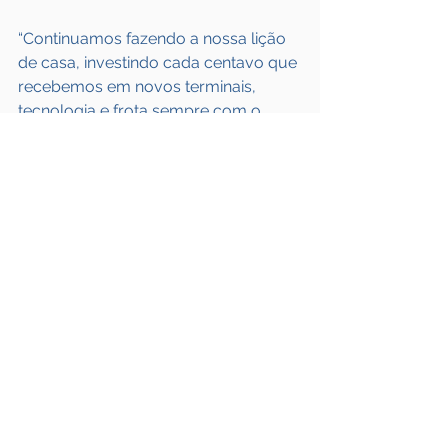
“Continuamos fazendo a nossa lição 
de casa, investindo cada centavo que 
recebemos em novos terminais, 
tecnologia e frota sempre com o 
objetivo de oferecer aos clientes um 
melhor emprazamento das coletas e 
entregas”, finalizou Urubatan Helou.
Fonte: 
Frota & CIA
Ver tudo
Posts recentes