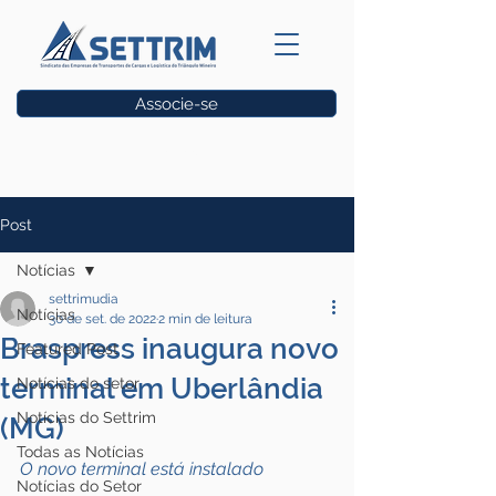
Associe-se
Vagas
Post
Notícias
settrimudia
Notícias
30 de set. de 2022
2 min de leitura
Braspress inaugura novo
Featured Post
terminal em Uberlândia
Notícias do setor
Notícias do Settrim
(MG)
Todas as Notícias
O novo terminal está instalado 
Notícias do Setor