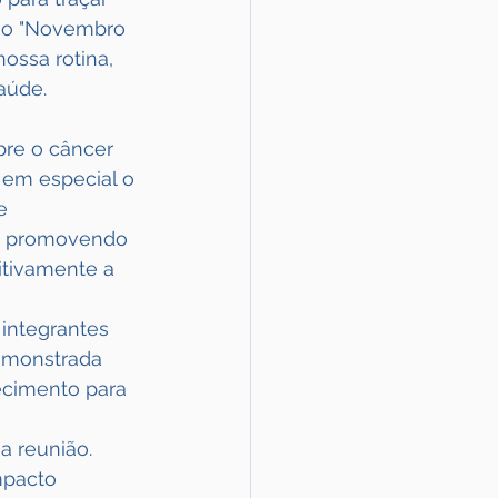
e o "Novembro 
ossa rotina, 
aúde.
bre o câncer 
em especial o 
e 
, promovendo 
itivamente a 
 integrantes 
emonstrada 
ecimento para 
 reunião. 
mpacto 