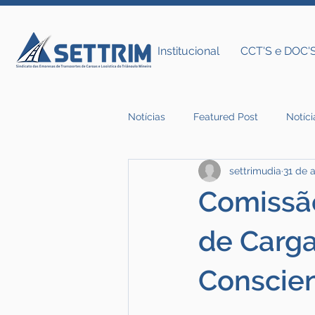
Institucional
CCT'S e DOC'
Notícias
Featured Post
Notíci
settrimudia
31 de 
Notícias do Settrim
Comissão
de Carga
Conscie