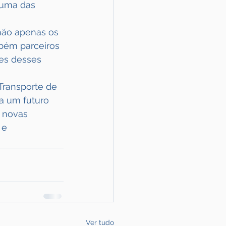
 uma das 
não apenas os 
bém parceiros 
es desses 
Transporte de 
a um futuro 
 novas 
 e 
Ver tudo