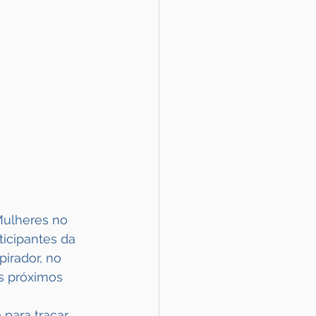
ulheres no 
icipantes da 
irador, no 
s próximos 
para traçar 