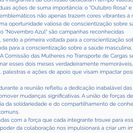
 duas ações de suma importância: o "Outubro Rosa" 
 emblemáticos não apenas trazem cores vibrantes à n
a oportunidade valiosa de conscientização sobre s
 o "Novembro Azul" são campanhas reconhecidas 
 sendo a primeira voltada para a conscientização so
a para a conscientização sobre a saúde masculina, 
. A Comissão das Mulheres no Transporte de Cargas s
nar esses dois meses verdadeiramente memoráveis
, palestras e ações de apoio que visam impactar pos
durante a reunião refletiu a dedicação inabalável das
mover mudanças significativas. A união de forças d
cia da solidariedade e do compartilhamento de conh
 comuns.
as com a força que cada integrante trouxe para essa
poder da colaboração nos impulsionará a criar um i