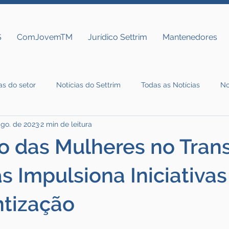
S
ComJovemTM
Jurídico Settrim
Mantenedores
as do setor
Notícias do Settrim
Todas as Notícias
No
ago. de 2023
2 min de leitura
 das Mulheres no Tran
s Impulsiona Iniciativas
ntização