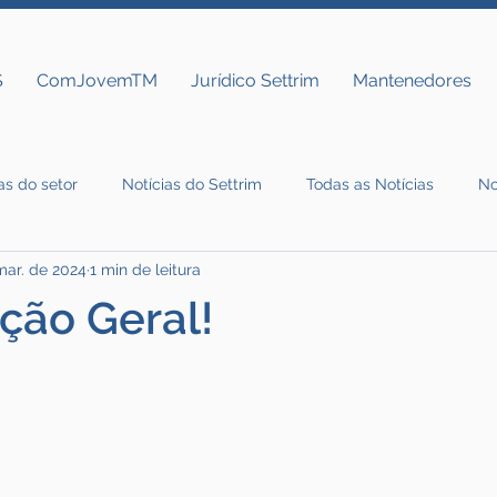
S
ComJovemTM
Jurídico Settrim
Mantenedores
as do setor
Notícias do Settrim
Todas as Notícias
No
mar. de 2024
1 min de leitura
ção Geral!