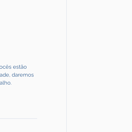
ocês estão 
dade, daremos 
alho.