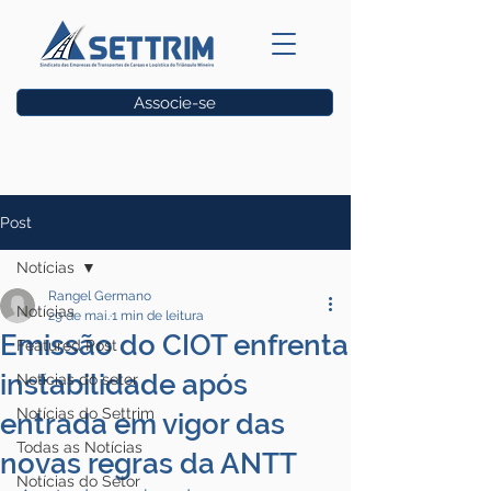
Associe-se
Vagas
Post
Notícias
Rangel Germano
Notícias
29 de mai.
1 min de leitura
Emissão do CIOT enfrenta
Featured Post
instabilidade após
Notícias do setor
Notícias do Settrim
entrada em vigor das
Todas as Notícias
novas regras da ANTT
Notícias do Setor