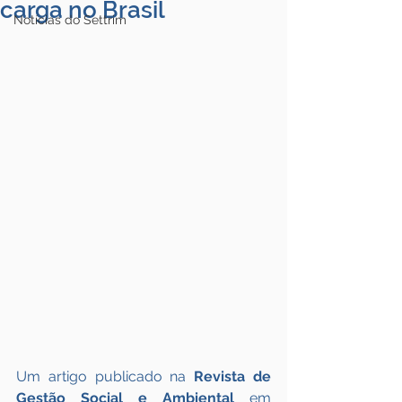
carga no Brasil
Notícias do Settrim
Um artigo publicado na 
Revista de 
Gestão Social e Ambiental
 em 