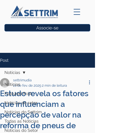
Associe-se
Vagas
Post
Notícias
settrimudia
Notícias
21 de fev. de 2025
2 min de leitura
Estudo revela os fatores
Featured Post
que influenciam a
Notícias do setor
Notícias do Settrim
percepção de valor na
Todas as Notícias
reforma de pneus de
Notícias do Setor