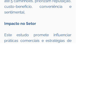
até 5 caminhões, priorizam reputação, 
custo-benefício, conveniência e 
sentimental. 
Impacto no Setor
Este estudo promete influenciar 
práticas comerciais e estratégias de 
marketing, oferecendo dados 
fundamentais para que empresas de 
reforma de pneus adaptem seus 
serviços às necessidades específicas 
de diferentes perfis de clientes. Como 
enfatiza o autor principal da pesquisa, 
Mateus Silva Santos e vice 
coordenador do núcleo COMJOVEM 
do Triângulo Mineiro, “entender os 
fatores que moldam a decisão de 
compra é essencial para criar 