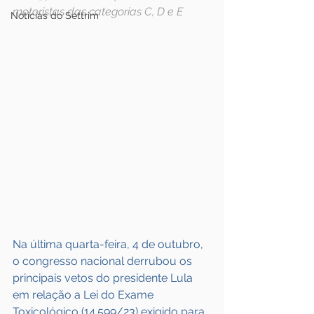
motoristas das categorias C, D e E
Notícias do Settrim
Na última quarta-feira, 4 de outubro, 
o congresso nacional derrubou os 
principais vetos do presidente Lula 
em relação a Lei do Exame 
Toxicológico (14.599/23) exigido para 