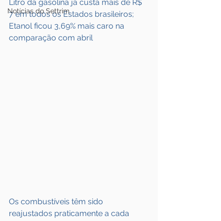
Litro da gasolina já custa mais de R$ 
Notícias do Settrim
7 em todos os Estados brasileiros; 
Etanol ficou 3,69% mais caro na 
comparação com abril
Os combustíveis têm sido 
reajustados praticamente a cada 