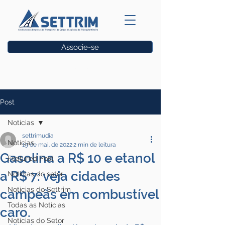
Associe-se
Vagas
Post
Notícias
settrimudia
Notícias
19 de mai. de 2022
2 min de leitura
Gasolina a R$ 10 e etanol
Featured Post
a R$ 7: veja cidades
Notícias do setor
Notícias do Settrim
campeãs em combustível
Todas as Notícias
caro.
Notícias do Setor