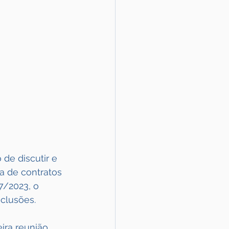
de discutir e 
 de contratos 
87/2023, o 
nclusões.
ira reunião 