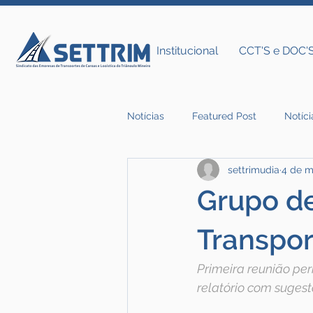
Institucional
CCT'S e DOC'
Notícias
Featured Post
Notíci
settrimudia
4 de m
Notícias do Settrim
Grupo de
Transpor
Primeira reunião per
relatório com suges