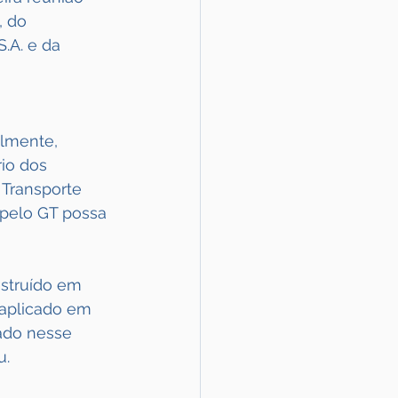
, do 
.A. e da 
lmente, 
io dos 
 Transporte 
 pelo GT possa 
struído em 
 aplicado em 
ado nesse 
u.