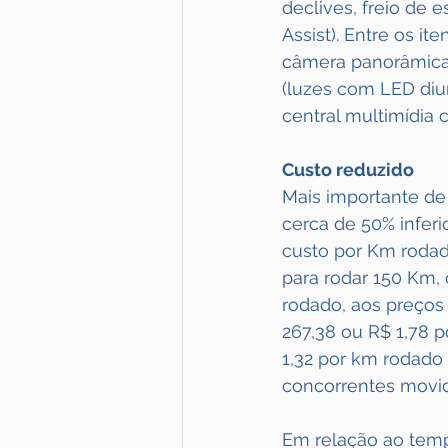
declives, freio de 
Assist). Entre os it
câmera panorâmica 
(luzes com LED diur
central multimídia 
Custo reduzido
Mais importante de
cerca de 50% infer
custo por Km rodado
para rodar 150 Km, 
rodado, aos preços 
267,38 ou R$ 1,78 
1,32 por km rodado
concorrentes movido
Em relação ao tempo