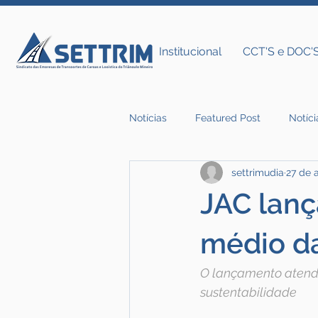
Institucional
CCT'S e DOC'
Notícias
Featured Post
Notíci
settrimudia
27 de 
Notícias do Settrim
JAC lanç
médio d
O lançamento atende 
sustentabilidade