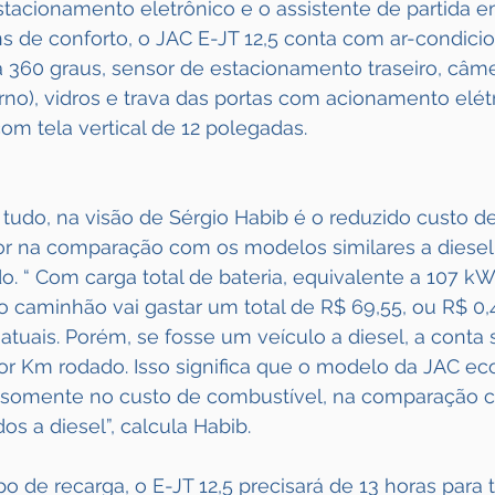
estacionamento eletrônico e o assistente de partida e
ens de conforto, o JAC E-JT 12,5 conta com ar-condicio
360 graus, sensor de estacionamento traseiro, câme
no), vidros e trava das portas com acionamento elétr
com tela vertical de 12 polegadas.
 tudo, na visão de Sérgio Habib é o reduzido custo 
ior na comparação com os modelos similares a diesel
. “ Com carga total de bateria, equivalente a 107 kWh
o caminhão vai gastar um total de R$ 69,55, ou R$ 0,
atuais. Porém, se fosse um veículo a diesel, a conta s
por Km rodado. Isso significa que o modelo da JAC e
 somente no custo de combustível, na comparação 
s a diesel”, calcula Habib.
 de recarga, o E-JT 12,5 precisará de 13 horas para 