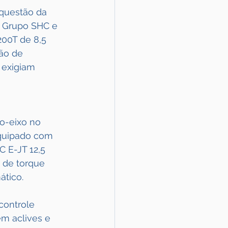
 questão da 
o Grupo SHC e 
200T de 8,5 
ão de 
 exigiam 
o-eixo no 
Equipado com 
C E-JT 12,5 
 de torque 
tico.
ontrole 
em aclives e 