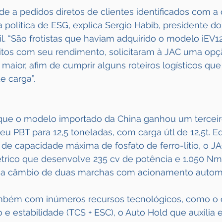
e a pedidos diretos de clientes identificados com a
a política de ESG, explica Sergio Habib, presidente d
l. “São frotistas que haviam adquirido o modelo iEV1
eitos com seu rendimento, solicitaram à JAC uma opç
ior, afim de cumprir alguns roteiros logísticos que
e carga”.
 que o modelo importado da China ganhou um terceir
seu PBT para 12,5 toneladas, com carga útl de 12,5t. 
de capacidade máxima de fosfato de ferro-lítio, o JA
rico que desenvolve 235 cv de potência e 1.050 Nm
 a câmbio de duas marchas com acionamento automá
mbém com inúmeros recursos tecnológicos, como o c
o e estabilidade (TCS + ESC), o Auto Hold que auxilia 