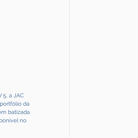
5, a JAC 
ortfólio da 
em batizada 
ponível no 