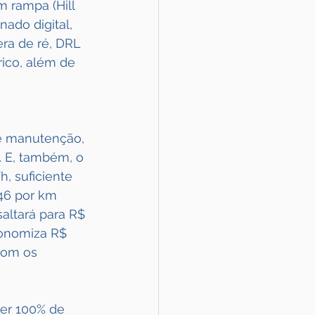
m rampa (Hill 
nado digital, 
ra de ré, DRL 
ico, além de 
de manutenção, 
. E, também, o 
, suficiente 
46 por km 
altará para R$ 
conomiza R$ 
com os 
ter 100% de 