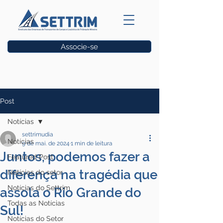
Associe-se
Vagas
Post
Notícias
settrimudia
Notícias
9 de mai. de 2024
1 min de leitura
Juntos, podemos fazer a
Featured Post
diferença na tragédia que
Notícias do setor
Notícias do Settrim
assola o Rio Grande do
Todas as Notícias
Sul!
Notícias do Setor