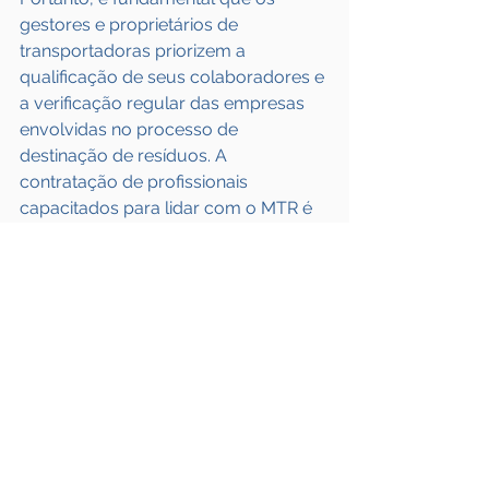
gestores e proprietários de 
transportadoras priorizem a 
qualificação de seus colaboradores e 
a verificação regular das empresas 
envolvidas no processo de 
destinação de resíduos. A 
contratação de profissionais 
capacitados para lidar com o MTR é 
essencial para evitar riscos 
desnecessários e garantir a 
conformidade legal e ambiental, 
protegendo tanto a empresa quanto 
o meio ambiente.
Jozzana Resende
215.108 OAB/MG