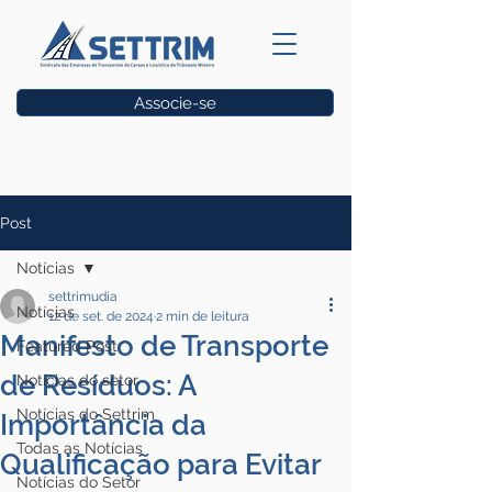
Associe-se
Vagas
Post
Notícias
settrimudia
Notícias
12 de set. de 2024
2 min de leitura
Manifesto de Transporte
Featured Post
de Resíduos: A
Notícias do setor
Notícias do Settrim
Importância da
Todas as Notícias
Qualificação para Evitar
Notícias do Setor