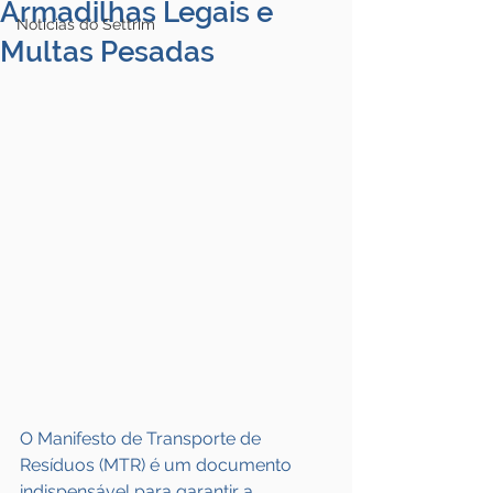
Armadilhas Legais e
Notícias do Settrim
Multas Pesadas
O Manifesto de Transporte de 
Resíduos (MTR) é um documento 
indispensável para garantir a 