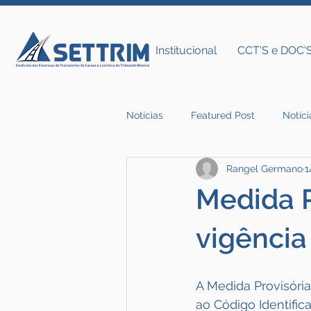
Institucional
CCT'S e DOC'
Notícias
Featured Post
Notíci
Rangel Germano
1
Notícias do Settrim
Medida P
vigência
A Medida Provisória
ao Código Identific