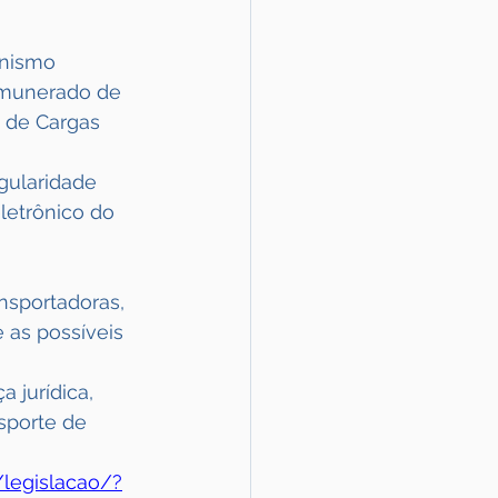
anismo 
remunerado de 
 de Cargas 
gularidade 
letrônico do 
nsportadoras, 
as possíveis 
 jurídica, 
sporte de 
/legislacao/?