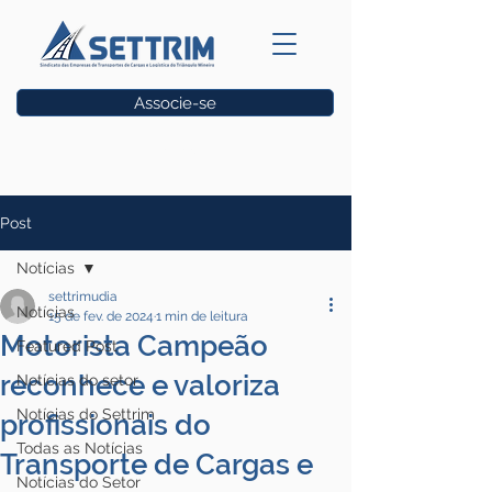
Associe-se
Vagas
Post
Notícias
settrimudia
Notícias
15 de fev. de 2024
1 min de leitura
Motorista Campeão
Featured Post
reconhece e valoriza
Notícias do setor
Notícias do Settrim
profissionais do
Todas as Notícias
Transporte de Cargas e
Notícias do Setor