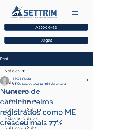
Associe-se
Vagas
Post
Notícias
settrimudia
Notícias
18 de set. de 2023
2 min de leitura
Número de
Featured Post
caminhoneiros
Notícias do setor
Notícias do Settrim
registrados como MEI
Todas as Notícias
cresceu mais 77%
Notícias do Setor