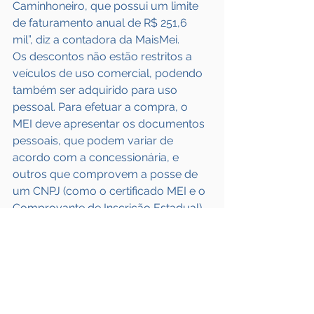
Caminhoneiro, que possui um limite 
de faturamento anual de R$ 251,6 
mil”, diz a contadora da MaisMei.
Os descontos não estão restritos a 
veículos de uso comercial, podendo 
também ser adquirido para uso 
pessoal. Para efetuar a compra, o 
MEI deve apresentar os documentos 
pessoais, que podem variar de 
acordo com a concessionária, e 
outros que comprovem a posse de 
um CNPJ (como o certificado MEI e o 
Comprovante de Inscrição Estadual).
As reduções nos preços são 
definidas pelas montadoras e os 
modelos escolhidos, seguindo 
critérios específicos. Atualmente, 
quatro marcas concedem essa 
possibilidade: Renault, Fiat, 