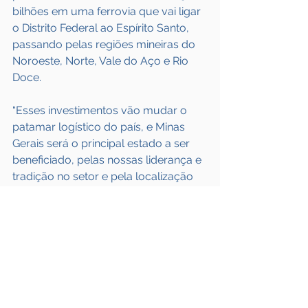
bilhões em uma ferrovia que vai ligar 
o Distrito Federal ao Espírito Santo, 
passando pelas regiões mineiras do 
Noroeste, Norte, Vale do Aço e Rio 
Doce.
“Esses investimentos vão mudar o 
patamar logístico do país, e Minas 
Gerais será o principal estado a ser 
beneficiado, pelas nossas liderança e 
tradição no setor e pela localização 
estratégica, pois somos caminho 
quase obrigatório para quem cruza o 
país de Norte a Sul ou de Oeste para 
Leste”, destaca João Paulo Braga, 
diretor-presidente da Invest Minas.
Impacto geral na economia