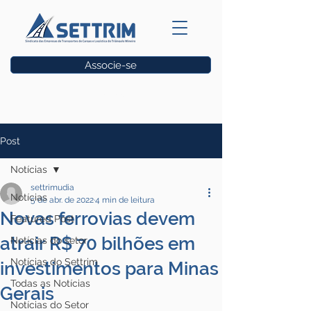
Associe-se
Vagas
Post
Notícias
settrimudia
Notícias
5 de abr. de 2022
4 min de leitura
Novas ferrovias devem
Featured Post
atrair R$ 70 bilhões em
Notícias do setor
Notícias do Settrim
investimentos para Minas
Todas as Notícias
Gerais
Notícias do Setor