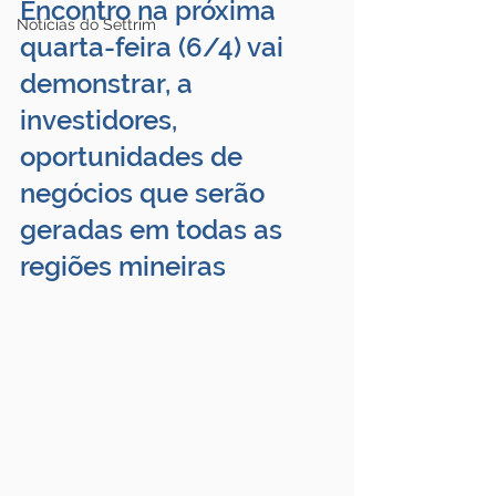
Encontro na próxima 
Notícias do Settrim
quarta-feira (6/4) vai 
demonstrar, a 
investidores, 
oportunidades de 
negócios que serão 
geradas em todas as 
regiões mineiras