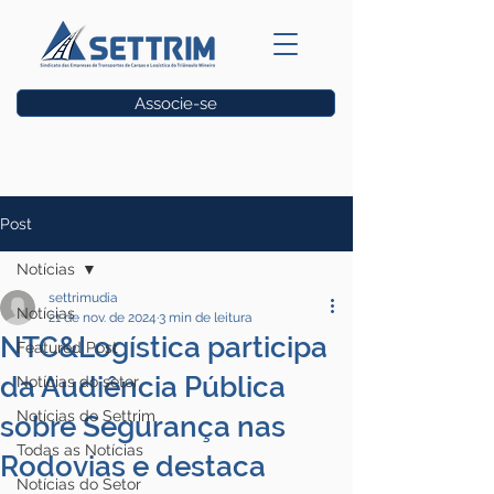
Associe-se
Vagas
Post
Notícias
settrimudia
Notícias
21 de nov. de 2024
3 min de leitura
NTC&Logística participa
Featured Post
da Audiência Pública
Notícias do setor
Notícias do Settrim
sobre Segurança nas
Todas as Notícias
Rodovias e destaca
Notícias do Setor