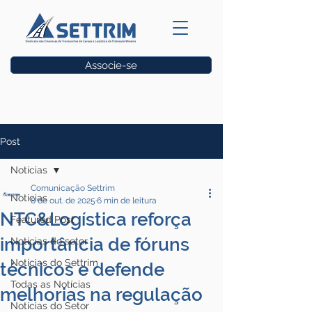
Associe-se
Vagas
Post
Notícias
Comunicação Settrim
Notícias
8 de out. de 2025
6 min de leitura
NTC&Logística reforça
Featured Post
importância de fóruns
Notícias do setor
Notícias do Settrim
técnicos e defende
Todas as Notícias
melhorias na regulação
Notícias do Setor