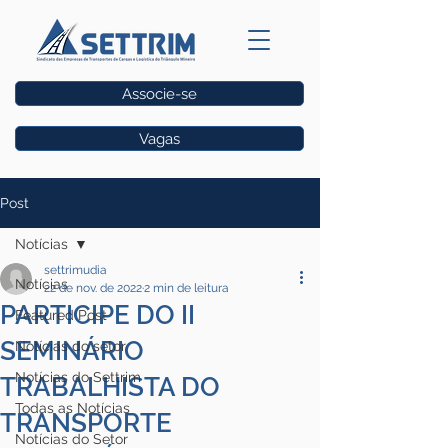
Associe-se
Vagas
Post
Notícias
settrimudia
Notícias
22 de nov. de 2022
2 min de leitura
PARTICIPE DO II
Featured Post
SEMINÁRIO
Notícias do setor
Notícias do Settrim
TRABALHISTA DO
Todas as Notícias
TRANSPORTE
Notícias do Setor