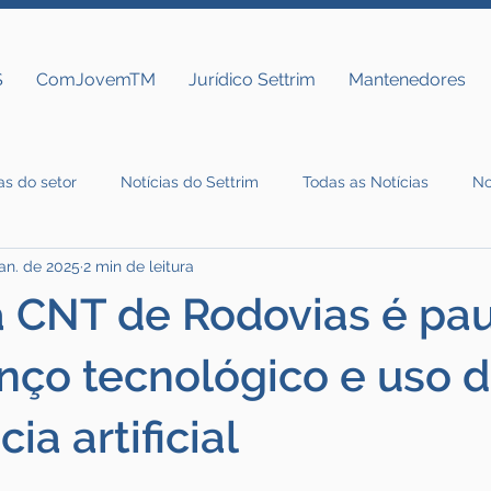
S
ComJovemTM
Jurídico Settrim
Mantenedores
as do setor
Notícias do Settrim
Todas as Notícias
No
jan. de 2025
2 min de leitura
a CNT de Rodovias é pa
nço tecnológico e uso 
cia artificial