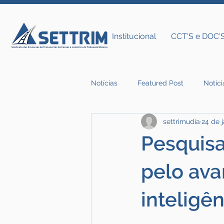
Institucional
CCT'S e DOC'
Notícias
Featured Post
Notíci
settrimudia
24 de 
Notícias do Settrim
Pesquis
pelo ava
inteligên