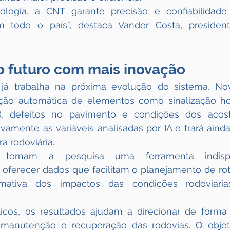
ogia, a CNT garante precisão e confiabilidade 
m todo o país”, destaca Vander Costa, presiden
o futuro com mais inovação
já trabalha na próxima evolução do sistema. Nov
ção automática de elementos como sinalização horiz
is), defeitos no pavimento e condições dos acost
tivamente as variáveis analisadas por IA e trará ainda
ra rodoviária.
 tornam a pesquisa uma ferramenta indispe
o oferecer dados que facilitam o planejamento de ro
ativa dos impactos das condições rodoviária
icos, os resultados ajudam a direcionar de forma e
manutenção e recuperação das rodovias. O objetiv