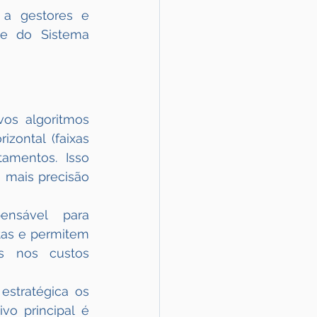
a gestores e 
te do Sistema 
os algoritmos 
ontal (faixas 
amentos. Isso 
 mais precisão 
nsável para 
tas e permitem 
s nos custos 
stratégica os 
o principal é 