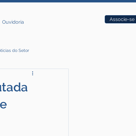
Vagas
Associe-se
Ouvidoria
tícias do Setor
utada
de