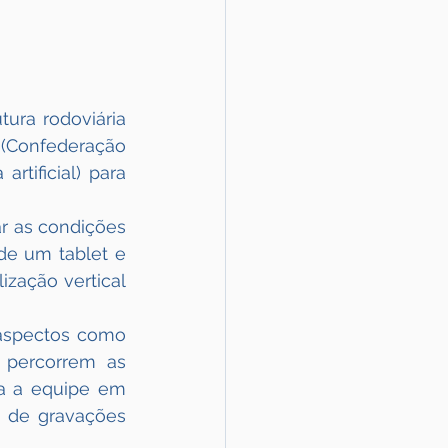
ura rodoviária 
 (Confederação 
tificial) para 
r as condições 
de um tablet e 
zação vertical 
aspectos como 
 percorrem as 
a a equipe em 
 de gravações 