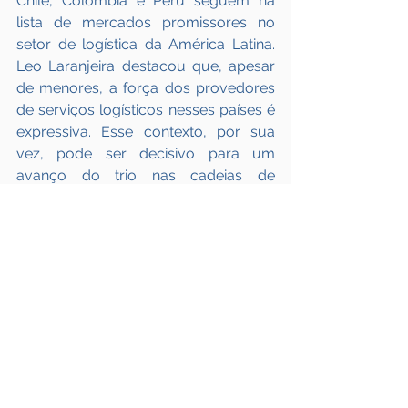
Chile, Colômbia e Peru seguem na 
lista de mercados promissores no 
setor de logística da América Latina. 
Leo Laranjeira destacou que, apesar 
de menores, a força dos provedores 
de serviços logísticos nesses países é 
expressiva. Esse contexto, por sua 
vez, pode ser decisivo para um 
avanço do trio nas cadeias de 
suprimentos globais.   
PANAMÁ: TAMANHO 
NÃO É DOCUMENTO
Finalmente, Laranjeira frisou que o 
Panamá, apesar de seu tamanho, tem 
uma posição estratégica única que 
atrai a atenção de executivos globais 
de Supply Chain. Sua localização, 
somada a uma base forte de 