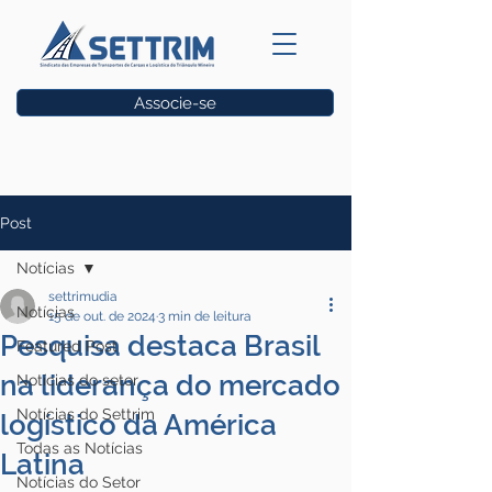
Associe-se
Vagas
Post
Notícias
settrimudia
Notícias
15 de out. de 2024
3 min de leitura
Pesquisa destaca Brasil
Featured Post
na liderança do mercado
Notícias do setor
Notícias do Settrim
logístico da América
Todas as Notícias
Latina
Notícias do Setor