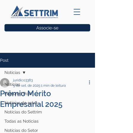
Associe-se
Vagas
Post
Notícias
juridico3383
Notícias
5 de set. de 2025
1 min de leitura
Prêmio Mérito
Featured Post
Empresarial 2025
Notícias do setor
Notícias do Settrim
Todas as Notícias
Notícias do Setor