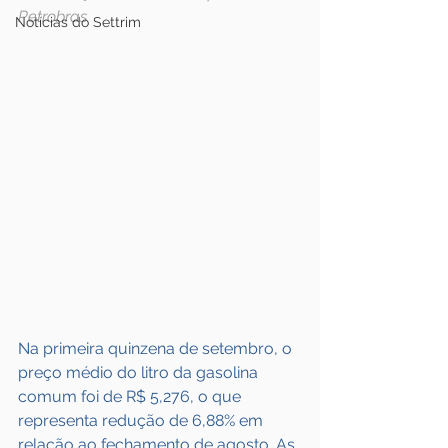
Petrobras
Notícias do Settrim
Na primeira quinzena de setembro, o 
preço médio do litro da gasolina 
comum foi de R$ 5,276, o que 
representa redução de 6,88% em 
relação ao fechamento de agosto. As 