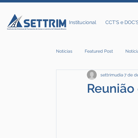
Institucional
CCT'S e DOC'
Notícias
Featured Post
Notíci
settrimudia
7 de d
Notícias do Settrim
Reunião 