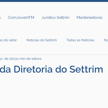
S
ComJovemTM
Jurídico Settrim
Mantenedores
as do setor
Notícias do Settrim
Todas as Notícias
No
ez. de 2023
1 min de leitura
da Diretoria do Settrim