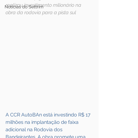
realizou investimento milionário na 
Notícias do Settrim
obra da rodovia para a pista sul
A CCR AutoBAn está investindo R$ 17 
milhões na implantação de faixa 
adicional na Rodovia dos 
Bandeirantes. A obra promete uma 