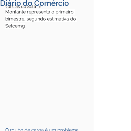
Diário do Comércio
Notícias do Settrim
Montante representa o primeiro 
bimestre, segundo estimativa do 
Setcemg
O roubo de carga é um problema 