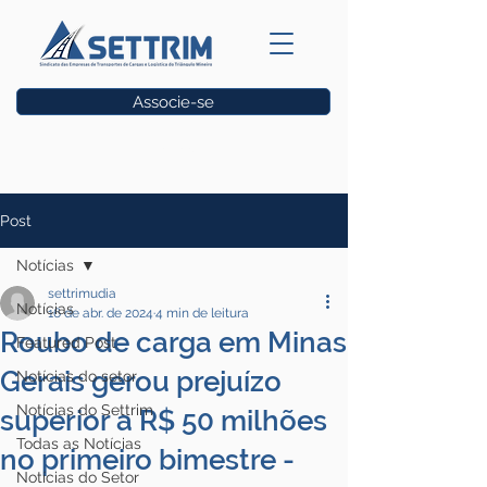
Associe-se
Vagas
Post
Notícias
settrimudia
Notícias
16 de abr. de 2024
4 min de leitura
Roubo de carga em Minas
Featured Post
Gerais gerou prejuízo
Notícias do setor
Notícias do Settrim
superior a R$ 50 milhões
Todas as Notícias
no primeiro bimestre -
Notícias do Setor