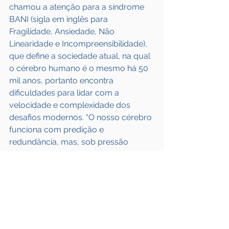
chamou a atenção para a síndrome 
BANI (sigla em inglês para 
Fragilidade, Ansiedade, Não 
Linearidade e Incompreensibilidade), 
que define a sociedade atual, na qual 
o cérebro humano é o mesmo há 50 
mil anos, portanto encontra 
dificuldades para lidar com a 
velocidade e complexidade dos 
desafios modernos. “O nosso cérebro 
funciona com predição e 
redundância, mas, sob pressão 
contínua, perde a capacidade criativa 
que o mundo atual exige.”
Reforçando essa ideia, a 
neurocientista apresentou o 
experimento “Iowa Gambling Task”, 
que revela como as emoções guiam 