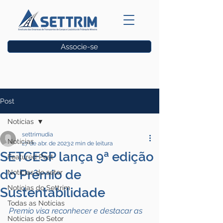
Associe-se
Vagas
Post
Notícias
settrimudia
Notícias
27 de abr. de 2023
2 min de leitura
SETCESP lança 9ª edição
Featured Post
do Prêmio de
Notícias do setor
Notícias do Settrim
Sustentabilidade
Todas as Notícias
Premio visa reconhecer e destacar as 
Notícias do Setor