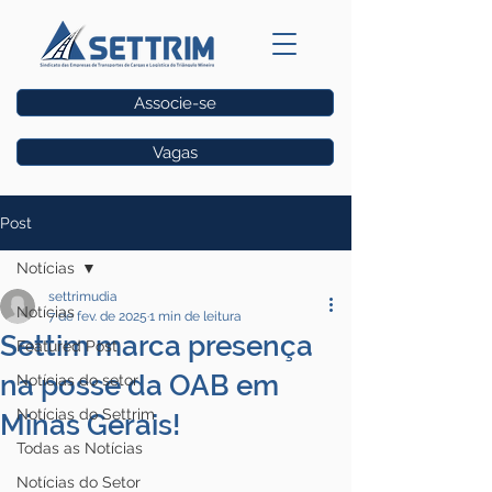
Associe-se
Vagas
Post
Notícias
settrimudia
Notícias
7 de fev. de 2025
1 min de leitura
Settim marca presença
Featured Post
na posse da OAB em
Notícias do setor
Notícias do Settrim
Minas Gerais!
Todas as Notícias
Notícias do Setor