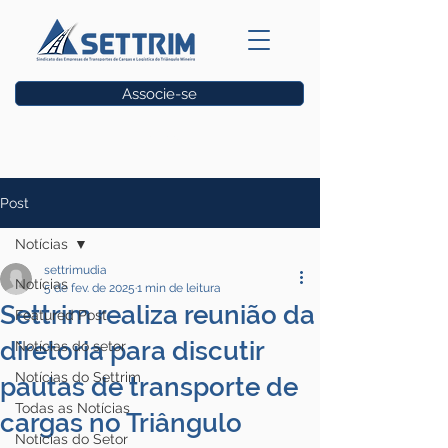
Associe-se
Vagas
Post
Notícias
settrimudia
Notícias
5 de fev. de 2025
1 min de leitura
Settrim realiza reunião da
Featured Post
diretoria para discutir
Notícias do setor
Notícias do Settrim
pautas de transporte de
Todas as Notícias
cargas no Triângulo
Notícias do Setor