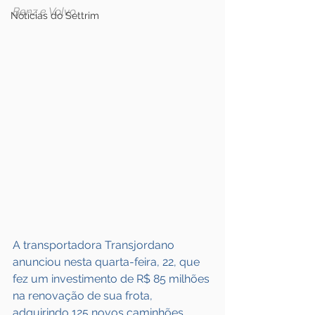
Benz e Volvo  
Notícias do Settrim
A transportadora Transjordano 
anunciou nesta quarta-feira, 22, que 
fez um investimento de R$ 85 milhões 
na renovação de sua frota, 
adquirindo 125 novos caminhões 