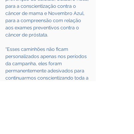
para a conscientização contra o 
câncer de mama e Novembro Azul, 
para a compreensão com relação 
aos exames preventivos contra o 
câncer de próstata.
“Esses caminhões não ficam 
personalizados apenas nos períodos 
da campanha, eles foram 
permanentemente adesivados para 
continuarmos conscientizando toda a 
população da importância dessas 
datas e dos cuidados com a saúde, 
seja ela mental ou física”, descreve a 
executiva. Segundo ela,  cada veículo 
personalizado chega a rodar oito mil 
quilômetros por mês, o que dá cerca 
de 90 mil km no ano.