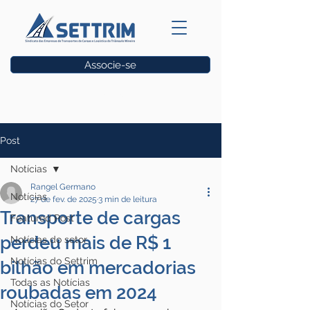
Associe-se
Vagas
Post
Notícias
Rangel Germano
Notícias
27 de fev. de 2025
3 min de leitura
Transporte de cargas
Featured Post
perdeu mais de R$ 1
Notícias do setor
Notícias do Settrim
bilhão em mercadorias
Todas as Notícias
roubadas em 2024
Notícias do Setor