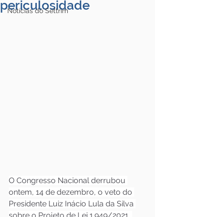
periculosidade
Notícias do Settrim
O Congresso Nacional derrubou 
ontem, 14 de dezembro, o veto do 
Presidente Luiz Inácio Lula da Silva 
sobre o Projeto de Lei 1.949/2021, 