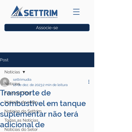
Associe-se
Vagas
Post
Notícias
settrimudia
Notícias
18 de dez. de 2023
2 min de leitura
Transporte de
Featured Post
combustível em tanque
Notícias do setor
Notícias do Settrim
suplementar não terá
Todas as Notícias
adicional de
Notícias do Setor