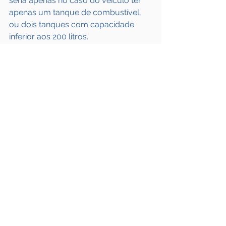
seria apenas no caso do veículo ter 
apenas um tanque de combustível, 
ou dois tanques com capacidade 
inferior aos 200 litros.
“Ocorre que os caminhões (cavalo 
mecânico) de grande porte saem de 
fábrica com dois tanques, os quais, 
ambos, possuem mais de 200l cada, 
implicando dizer que todos os 
motoristas empregados no 
transporte rodoviário de carga 
estariam em condição perigosa, 
fazendo jus ao adicional de 30% 
sobre o salário”, destacou, na 
justificativa do projeto original, o 
Deputado Federal Celso Maldaner 
(MDB/SC).
Agora, com a derrubada do veto, os 