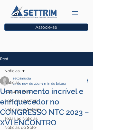
Associe-se
Vagas
Post
Notícias
settrimudia
Notícias
27 de nov. de 2023
1 min de leitura
Um momento incrível e
Featured Post
enriquecedor no
Notícias do setor
Notícias do Settrim
CONGRESSO NTC 2023 –
Todas as Notícias
XVI ENCONTRO
Notícias do Setor