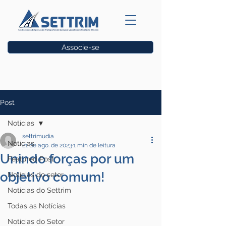
Associe-se
Vagas
Post
Notícias
settrimudia
Notícias
21 de ago. de 2023
1 min de leitura
Unindo forças por um
Featured Post
objetivo comum!
Notícias do setor
Notícias do Settrim
Todas as Notícias
Notícias do Setor