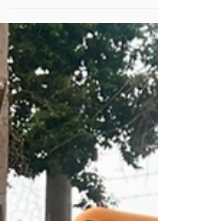
para um momento de aprendizado e integração.
O encontro contou com a palestra “Performance
e Segurança em Pneus de Carga”, conduzida
por Marcelo Aleixo, técnico de frotas da
DREBOR e especialista em pneus de carga.
Uma conversa prática, rica em orientações
essenciais para a eficiência, segurança e
durabilidade dos pneus no TRC. 👏 Agrade