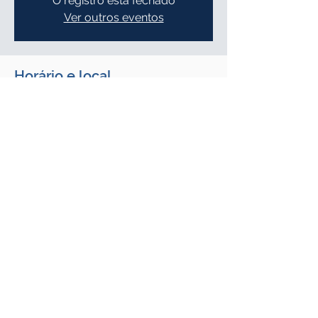
O registro está fechado
Ver outros eventos
Horário e local
08 de jul. de 2026, 19:00 – 21:00
SETTRIM - Sindicato das Empresas de
Tran, Av. Getúlio Vargas, 1715 - Tabajaras,
Uberlândia - MG, 38400-283, Brasil
Compartilhe esse evento
© 2025 by Settrim. Sindicado das