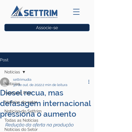
Associe-se
Vagas
Post
Notícias
settrimudia
Notícias
30 de out. de 2022
2 min de leitura
Diesel recua, mas
Featured Post
defasagem internacional
Notícias do setor
Notícias do Settrim
pressiona o aumento
Todas as Notícias
Redução da oferta na produção 
Notícias do Setor