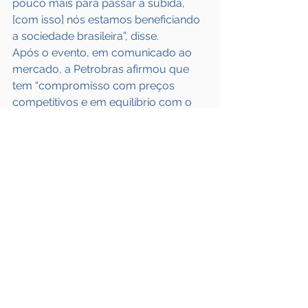
pouco mais para passar a subida, 
[com isso] nós estamos beneficiando 
a sociedade brasileira”, disse.
Após o evento, em comunicado ao 
mercado, a Petrobras afirmou que 
tem “compromisso com preços 
competitivos e em equilíbrio com o 
mercado” e que evita o repasse 
imediato das volatilidades externas e 
do câmbio aos preços. O executivo 
da Petrobras discorda dos dados da 
Abicom.
Fonte: 
Frota & CIA