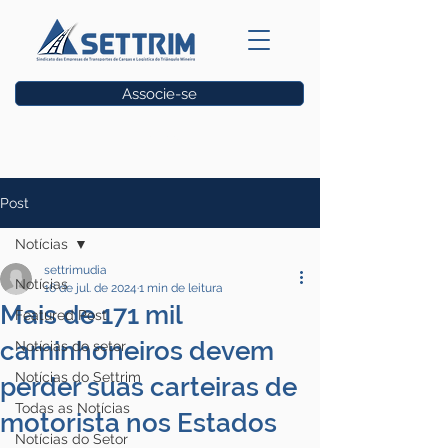
Associe-se
Vagas
Post
Notícias
settrimudia
Notícias
16 de jul. de 2024
1 min de leitura
Mais de 171 mil
Featured Post
caminhoneiros devem
Notícias do setor
Notícias do Settrim
perder suas carteiras de
Todas as Notícias
motorista nos Estados
Notícias do Setor