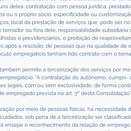
uns deles: contratação com pessoa jurídica; prestado
s ou o próprio sócio; especificidade ou customizaçã
ços; local da prestação de serviços que  pode ser no
 tomador ou fora dele; responsabilidade subsidiária
alhistas e previdenciários; e proibição de reaproveita
s após a rescisão, de pessoas que na qualidade de
nculo empregatício tenham tido contrato com o toma
T também permite a terceirização dos serviços por me
 empregatício. “A contratação do autônomo, cumpri- 
des legais, com ou sem exclusividade, de forma contí
de empregado prevista no art. 3º desta Consolidação”
ização por meio de pessoas físicas, há necessidade 
uidados, sob pena de a terceirização ser classifica
rá ensejar o reconhecimento da relação de emprego.