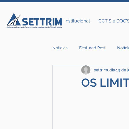
Institucional
CCT'S e DOC'
Notícias
Featured Post
Notíci
settrimudia
19 de 
Notícias do Settrim
OS LIMI