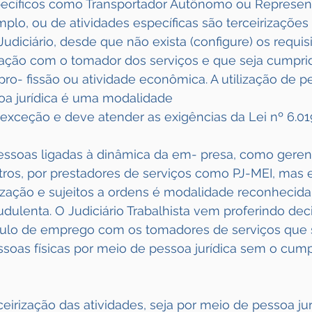
specíficos como Transportador Autônomo ou Represen
plo, ou de atividades específicas são terceirizações 
udiciário, desde que não exista (configure) os requisit
ação com o tomador dos serviços e que seja cumprid
pro- fissão ou atividade econômica. A utilização de pe
soa jurídica é uma modalidade
exceção e deve atender as exigências da Lei nº 6.01
pessoas ligadas à dinâmica da em- presa, como gerent
tros, por prestadores de serviços como PJ-MEI, mas 
ização e sujeitos a ordens é modalidade reconhecida
udulenta. O Judiciário Trabalhista vem proferindo dec
lo de emprego com os tomadores de serviços que s
ssoas físicas por meio de pessoa jurídica sem o cum
ceirização das atividades, seja por meio de pessoa jur