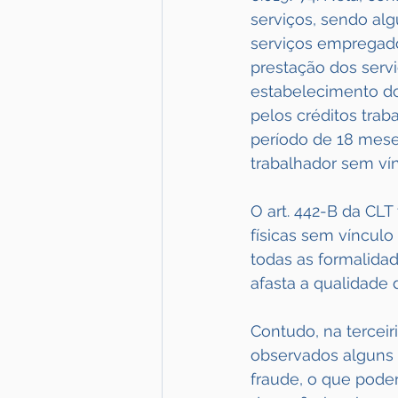
serviços, sendo alg
serviços empregado
prestação dos servi
estabelecimento do
pelos créditos trab
período de 18 mese
trabalhador sem ví
O art. 442-B da CL
físicas sem vínculo
todas as formalida
afasta a qualidade 
Contudo, na terceir
observados alguns c
fraude, o que pode