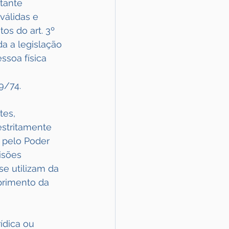
tante 
válidas e 
os do art. 3º 
a a legislação 
ssoa física 
9/74.
es, 
estritamente 
 pelo Poder 
isões 
e utilizam da 
primento da 
ídica ou 