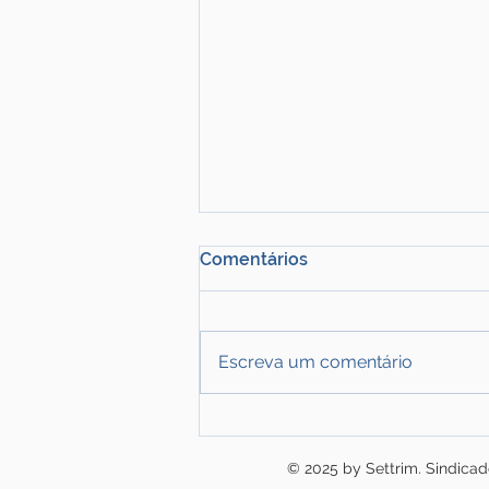
Comentários
Escreva um comentário
ANTT intensifica
fiscalização e registra quase
© 2025 by Settrim. Sindica
R$ 1 bilhão em multas