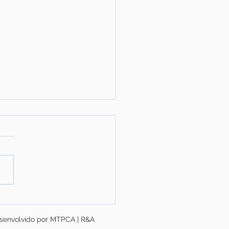
o CNT de Transporte e
stica 2026 aponta
esenvolvido por MTPCA | R&A
ssidade de R$ 2,03