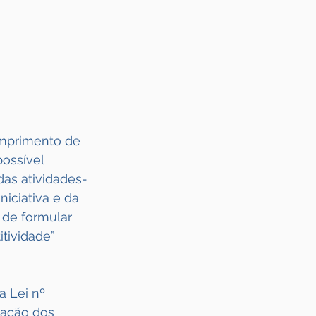
umprimento de 
ossível  
das atividades-
iciativa e da 
 de formular
tividade” 
a Lei nº 
zação dos 