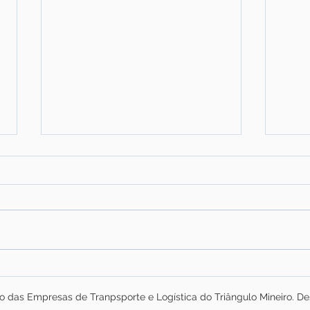
Falta de motoristas
Plan
qualificados continua sendo
Logí
do das Empresas de Tranpsporte e Logística do Triângulo Mineiro. D
um dos principais desafios
nece