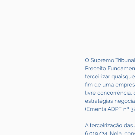
O Supremo Tribunal
Preceito Fundament
terceirizar quaisque
fim de uma empresa 
livre concorrência
estratégias negocia
(Ementa ADPF nº 324,
A terceirização das
6.019/74. Nela, con