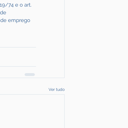
9/74 e o art. 
ade 
o de emprego 
Ver tudo