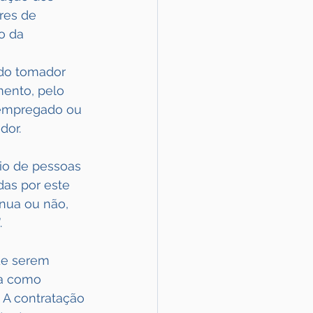
res de 
o da 
 
 do tomador 
mento, pelo 
 empregado ou 
dor.
io de pessoas 
das por este 
nua ou não, 
.
de serem 
da como 
 A contratação 