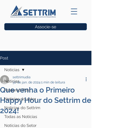
Associe-se
Vagas
Post
Notícias
settrimudia
Notícias
30 de jan. de 2024
1 min de leitura
Que venha o Primeiro
Featured Post
Happy Hour do Settrim de
Notícias do setor
Notícias do Settrim
2024!
Todas as Notícias
Notícias do Setor