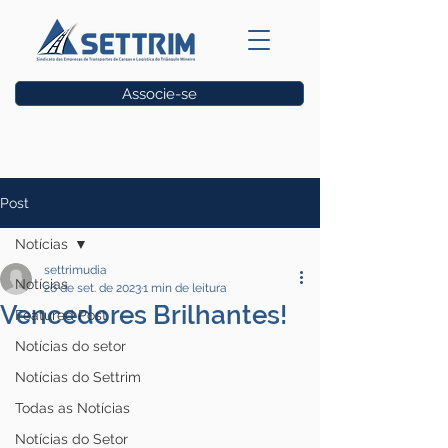
Associe-se
Vagas
Post
Notícias
settrimudia
Notícias
26 de set. de 2023
1 min de leitura
Vencedores Brilhantes!
Featured Post
Notícias do setor
Notícias do Settrim
Todas as Notícias
Notícias do Setor