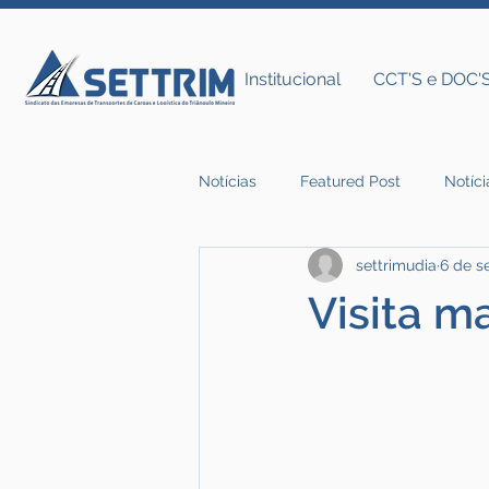
Institucional
CCT'S e DOC'
Notícias
Featured Post
Notíci
settrimudia
6 de s
Notícias do Settrim
Visita m