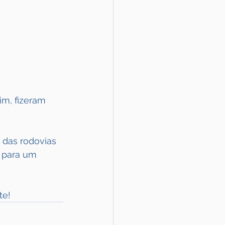
m, fizeram 
 das rodovias 
 para um 
te!