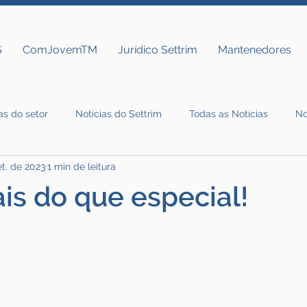
S
ComJovemTM
Jurídico Settrim
Mantenedores
as do setor
Notícias do Settrim
Todas as Notícias
No
et. de 2023
1 min de leitura
ais do que especial!