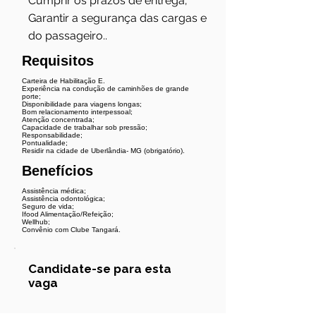
Cumprir os prazos de entrega;
Garantir a segurança das cargas e
do passageiro..
Requisitos
Carteira de Habilitação E.
Experiência na condução de caminhões de grande
porte;
Disponibilidade para viagens longas;
Bom relacionamento interpessoal;
Atenção concentrada;
Capacidade de trabalhar sob pressão;
Responsabilidade;
Pontualidade;
Residir na cidade de Uberlândia- MG (obrigatório).
Benefícios
Assistência médica;
Assistência odontológica;
Seguro de vida;
Ifood Alimentação/Refeição;
Wellhub;
Convênio com Clube Tangará.
Candidate-se para esta
vaga